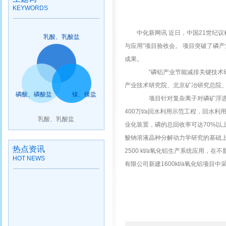
KEYWORDS
中化新网讯
近日，中国
21世纪
乳酸、乳酸盐
与应用”项目验收会。 项目突破了磷
成果。
“磷铝产业节能减排关键技术
产业技术研究院、北京矿冶研究总院、
磷酸、磷酸盐
镍、镍盐
项目针对复杂离子对磷矿浮选和
400万t/a回水利用示范工程，回水
乳酸、乳酸盐
业化装置，磷的总回收率可达70%以
酸钠溶液晶种分解动力学研究的基础
热点资讯
2500 kt/a氧化铝生产系统应用，在
HOT NEWS
有限公司新建1600kt/a氧化铝项目