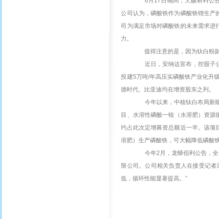
6月17日晚间，天赐材料公
公司认为，磷酸铁作为磷酸铁锂生产
司为满足市场对磷酸铁的未来需求进
力。
值得注意的是，因为钛白粉副产
近日，安纳达宣布，控股子公司
投建
5万吨/年高压实磷酸铁产业化升
德时代、比亚迪均在增资股东之列。
今年以来，中核钛白布局新能
目、水溶性磷酸一铵（水溶肥）资源循
约占此次定增募资总额近一半。该项
溶肥）生产磷酸铁，可大幅降低磷酸
今年
2月，龙蟒佰利公告，
限公司。公司相关负责人在接受记者
低，循环性能显著提高。”