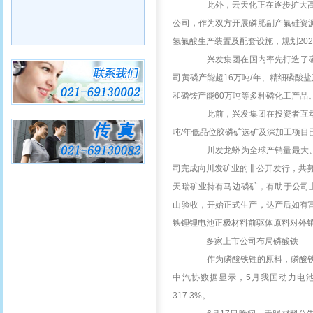
此外，云天化正在逐步扩大高
公司，作为双方开展磷肥副产氟硅资
氢氟酸生产装置及配套设施，规划202
兴发集团在国内率先打造了磷
司黄磷产能超16万吨/年、精细磷酸
和磷铵产能60万吨等多种磷化工产品
此前，兴发集团在投资者互动
吨/年低品位胶磷矿选矿及深加工项目
川发龙蟒为全球产销量最大、
司完成向川发矿业的非公开发行，共募
天瑞矿业持有马边磷矿，有助于公司
山验收，开始正式生产，达产后如有
铁锂锂电池正极材料前驱体原料对外
多家上市公司布局磷酸铁
作为磷酸铁锂的原料，磷酸铁
中汽协数据显示，5月我国动力电池装
317.3%。