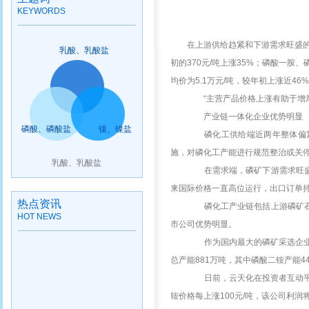
KEYWORDS
在上游供给趋紧和下游需求旺盛
乳酸、乳酸盐
初的370元/吨上涨35%；磷酸一胺、
均价为5.1万元/吨，较年初上涨近46
“主营产品价格上涨有助于增
产业链一体化企业优势明显
磷酸、磷酸盐
镍、镍盐
磷化工供给端近两年整体偏紧
施，对磷化工产能进行规范整治或关
乳酸、乳酸盐
在需求端，磷矿下游需求旺盛，
来国际价格一直高位运行，出口订单
热点资讯
磷化工产业链包括上游磷矿石开
HOT NEWS
市公司优势明显。
作为国内最大的磷矿采选企业
总产能881万吨，其中磷酸二铵产能4
日前，云天化在投资者互动平台
铵价格每上涨100元/吨，该公司利润