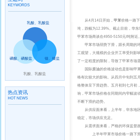
KEYWORDS
从
4月14日开始，
甲苯
价格一路
乳酸、乳酸盐
吨，跌幅为12.39%。截止目前，华东
甲苯市场商谈在4950-5150元/吨附近
甲苯市场弱势下滑，跟长周期的
工观望，大规模的企业开工率受到影
磷酸、磷酸盐
镍、镍盐
了一定程度的限制，导致了甲苯市场
国际
原油
的价格波动也是影响甲
乳酸、乳酸盐
格有比较大的影响。从四月中旬到五
格整体呈下滑趋势。五月初到七月初
热点资讯
响，甲苯市场价格在同期间内窄幅波
HOT NEWS
不断下滑的趋势。
从供应面来看，上半年，华东地
稳定，市场供应充足。
从需求面来看，严格的环保监督
上半年甲苯市场价格一路下滑，