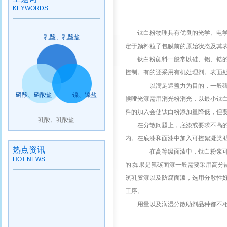
KEYWORDS
钛白粉物理具有优良的光学、电
乳酸、乳酸盐
定于颜料粒子包膜前的原始状态及其
钛白粉颜料一般常以硅、铝、锆
控制。有的还采用有机处理剂。表面
以满足遮盖力为目的，一般
磷酸、磷酸盐
镍、镍盐
候哑光漆需用消光粉消光，以最小钛
料的加入会使钛白粉添加量降低，但要
乳酸、乳酸盐
在分散问题上，底漆或要求不高
内。在底漆和面漆中加入可控絮凝类
热点资讯
在高等级面漆中，钛白粉浆可用
HOT NEWS
的
;如果是氟碳面漆一般需要采用高分
筑乳胶漆以及防腐面漆，选用分散性
工序。
用量以及润湿分散助剂品种都不