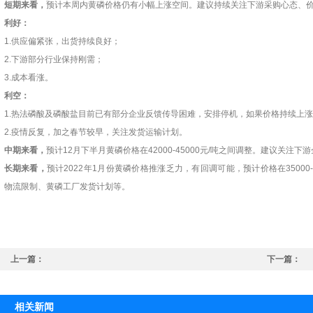
短期来看，
预计本周内黄磷价格仍有小幅上涨空间。建议持续关注下游采购心态、
利好：
1.供应偏紧张，出货持续良好；
2.下游部分行业保持刚需；
3.成本看涨。
利空：
1.热法磷酸及磷酸盐目前已有部分企业反馈传导困难，安排停机，如果价格持续上
2.疫情反复，加之春节较早，关注发货运输计划。
中期来看，
预计
12月下半月黄磷价格在42000-45000元/吨之间调整。建议关注
长期来看，
预计
2022年1月份黄磷价格推涨乏力，有回调可能，预计价格在35000
、物流限制、黄磷工厂发货计划等。
上一篇：
下一篇：
有机硅DMC价格“腰斩” 下游订单逐步恢复
相关新闻