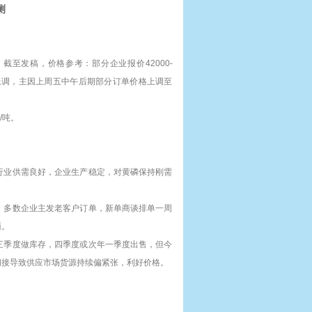
测
%。截至发稿，价格参考：部分企业报价42000-
价上调，主因上周五中午后期部分订单价格上调至
/吨。
行业供需良好，企业生产稳定，对黄磷保持刚需
，多数企业主发老客户订单，新单商谈排单一周
面。
三季度做库存，四季度或次年一季度出售，但今
间接导致供应市场货源持续偏紧张，利好价格。