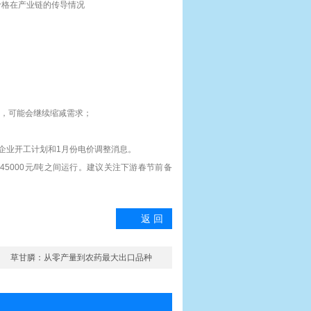
价格在产业链的传导情况
涨，可能会继续缩减需求；
下游企业开工计划和1月份电价调整消息。
-45000元/吨之间运行。建议关注下游春节前备
返 回
草甘膦：从零产量到农药最大出口品种