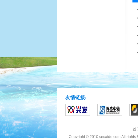
友情链接:
首
Copyright © 2010 secaide.com.All rig