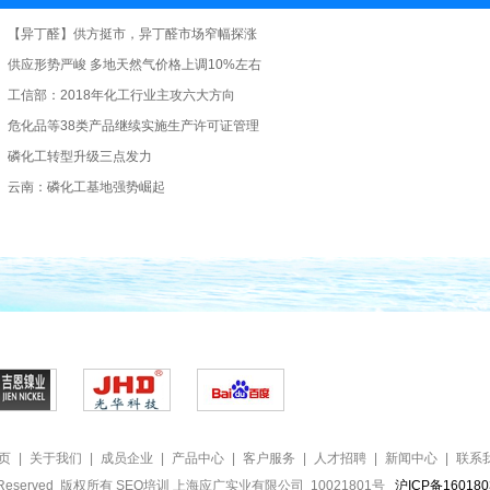
【异丁醛】供方挺市，异丁醛市场窄幅探涨
供应形势严峻 多地天然气价格上调10%左右
工信部：2018年化工行业主攻六大方向
危化品等38类产品继续实施生产许可证管理
磷化工转型升级三点发力
云南：磷化工基地强势崛起
 页
|
关于我们
|
成员企业
|
产品中心
|
客户服务
|
人才招聘
|
新闻中心
|
联系
hts Reserved 版权所有
SEO培训
上海应广实业有限公司 10021801号
沪ICP备160180