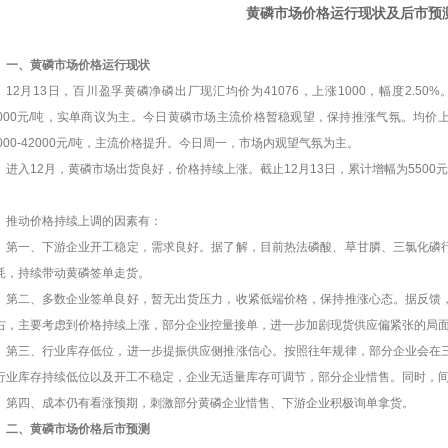
黄磷市场价格运行现状及后市预
一、黄磷市场价格运行现状
12月13日，百川盈孚黄磷净磷出厂现汇均价为41076，上涨1000，幅度2.50
5000元/吨，实单商议为主。今日黄磷市场主流价格暂稳观望，保持推涨气氛。均
1000-42000元/吨，主流价格提升。今日周一，市场内观望气氛为主。
进入
12月，黄磷市场出货良好，价格持续上涨。截止12月13日，累计增幅为5500元
推动价格持续上调的因素有：
第一、下游企业开工稳定，需求良好。据了解，目前热法磷酸、草甘膦、三氯化磷
耗，持续带动黄磷签单走货。
第二、多数企业签单良好，暂无出货压力，收紧低端价格，保持推涨心态。据反馈
右，主要考虑到价格持续上涨，部分企业控量接单，进一步加剧现货供应偏紧张的局
第三、行业库存低位，进一步提振供应侧推涨信心。按照往年规律，部分企业会在
行业库存持续低位以及开工不稳定，企业无适量库存可调节，部分企业惜售。同时，
第四、成本仍有看涨预期，刺激部分黄磷企业惜售、下游企业积极询单拿货。
二、黄磷市场价格后市预测